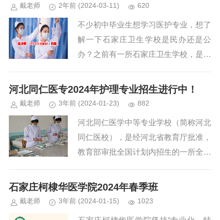
批次的录取规则、专业设置等，让您对
戴老师
2年前
(2024-03-11)
620
志愿填报有更清晰的认识。同时，我们
不少初中毕业生想学习医护专业，想了
还将为您提供志愿填报的详细流程，从
解一下石家庄卫生学校是民办还是公
准备材料、选择学校和专业，到填报志
办？之前有一所石家庄卫生学校，是国
愿、确认提交，每一步都为您详细解
办中专学校，但是目前这所学校已合并
析。通过本文，您将能够更加从容地面
河北医科大学，不再面向初中毕业生招
河北同仁医专2024年护理专业招生进行中！
对志愿填报，为自己的升学之路奠定坚
生了，目前现有招生的医药卫生类中专
戴老师
3年前
(2024-01-23)
882
实的基础。...
学校都是民办的。民办学校和公办学校
河北同仁医学中等专业学校（简称河北
主要的区别在于办学资金来源不同，都
同仁医校），是经河北省教育厅批准，
是要经过教育厅的审批备案才可以招生
教育部审批全国计划内招生的一所全日
的，而且每年也要接受教育部门的检
制医学院校。创建三十多年来，学校认
查，只要是教育部门认可的学校，不管
真贯彻党的教育方针，坚持正确的办学
石家庄柯棣华医学院2024年春季班
是民办还是公办，都是正规的中专学
方向，遵循教育规律，注重教学质量，
戴老师
3年前
(2024-01-15)
1023
校。...
主动适应社会需求，不断改革创新，走