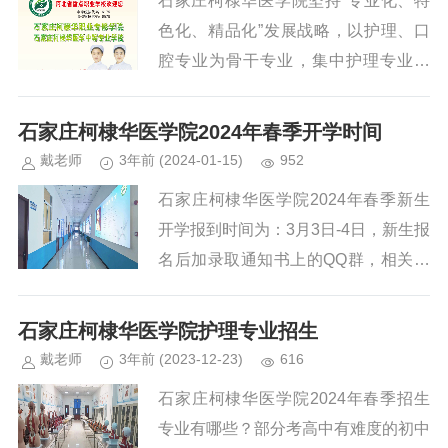
石家庄柯棣华医学院坚持“专业化、特
出了一条依法办学，质量为本、特色鲜
色化、精品化”发展战略，以护理、口
明的发展之路，为社会培养出一大批合
腔专业为骨干专业，集中护理专业师
格的医务人才，受到社会的广泛欢
资、设备、管理、就业优势资源，打造
迎。...
名牌，输送精品，是全军和武警部队2
石家庄柯棣华医学院2024年春季开学时间
16家医院和地方100多家二甲以上医院
戴老师
3年前
(2024-01-15)
952
合同护士培养基地，毕业生连年供不应
石家庄柯棣华医学院2024年春季新生
求。学校2022年6月迁入新校园，校园
开学报到时间为：3月3日-4日，新生报
环境和办学条件有了进一步提升。...
名后加录取通知书上的QQ群，相关信
息学校会在群里通知。招生办报名咨询
电话：17731140655（同微信）...
石家庄柯棣华医学院护理专业招生
戴老师
3年前
(2023-12-23)
616
石家庄柯棣华医学院2024年春季招生
专业有哪些？部分考高中有难度的初中