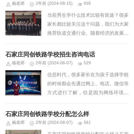
杨老师
2年前
(2024-08-15)
935
当前男生学什么技术比较有前途？很多
家长都比较关注这个问题，我们为大家
推荐轨道交通行业。随着经济的发展，
轨道交通类专业人才原来越吃香，各大
城市都在兴建轨道交通另外我国高铁覆
石家庄同创铁路学校招生咨询电话
盖率也已经是全球领先位置。所以轨道
杨老师
2年前
(2024-08-07)
529
交通行业一定是未来的就业热门。下面
信息时代，很多家长在为孩子选择学校
我们就来为大家说说男孩适合的轨道交
的时候都会先通过网上、电话、微信等
通行业专业有哪些？...
方式进行了解，但是因为网络环境复
杂，家长都担心在网上看到的不真实。
今天我们就来为大家说一说石家庄同创
石家庄同创铁路学校分配怎么样
铁路学校招生咨询电话是多少？石家庄
杨老师
2年前
(2024-08-07)
561
同创铁路学校的所有联系方式。...