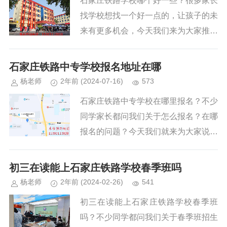
石家庄铁路学校哪个好一些？很多家长
有自己的兴趣爱好一样，都是不同的，
找学校想找一个好一点的，让孩子的未
学校老师能做的，是把每个专业的课程
来有更多机会，今天我们来为大家推荐
设置及将来的就业方向、就业岗位给您
一个河北省知名品牌名校石家庄铁路职
讲明白，最终再切合自身的条件来选择
业高级技工学校。石家庄铁路职业高级
石家庄铁路中专学校报名地址在哪
专业。老师也只是起到推荐性作用。...
技工学校是一所建校三十多年的河北省
杨老师
2年前
(2024-07-16)
573
老牌中职学校，学校和石家庄新铁轨道
石家庄铁路中专学校在哪里报名？不少
交通中专学校为一所学校，占地面积约
同学家长都问我们关于怎么报名？在哪
330亩、在校生上万余人，是河北省重
报名的问题？今天我们就来为大家说说
点中专学校。学校建设有9个设备先进
石家庄铁路职业高级技工学校的地址以
的理实一体实训中心和11个高标准实
及报名方式情况。石家庄铁路职业高级
初三在读能上石家庄铁路学校春季班吗
训场（包括内燃机车实训场、供电实训
技工学校地址：石家庄桥西区新华路5
杨老师
2年前
(2024-02-26)
541
场、信号实训场、钳工实训场等）。
92号。点击查看：招生简章。...
学校现有教职工五百余名， 教师本科
初三在读能上石家庄铁路学校春季班
及以上学历达90%，高级职称达15%。
吗？不少同学都问我们关于春季班招生