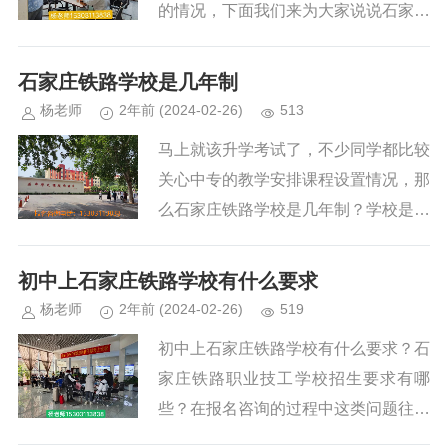
双师型教师占专业教师的35%。...
的情况，下面我们来为大家说说石家庄
铁路职业高级技工学校的春季招生要
求。春季即将开学，孩子面临初三毕业
石家庄铁路学校是几年制
却不想去学校了，问其原因，孩子成绩
杨老师
2年前
(2024-02-26)
513
差，实在跟不上老师的复习进度，初三
马上就该升学考试了，不少同学都比较
在读能上石家庄铁路学校春季班吗？国
关心中专的教学安排课程设置情况，那
家和社会用工单位对人才的需求是多样
么石家庄铁路学校是几年制？学校是管
化、多层次的，尤其是在铁路方向，国
就业实习的吗？下面我们来为大家介绍
家急需技术技能型人才。石家庄铁路职
一下。根据石家庄铁路职业高级技工学
初中上石家庄铁路学校有什么要求
业高级技工学校针初、高中应届生及同
校课程安排，学生如果就读的是中专班
杨老师
2年前
(2024-02-26)
519
等学历的学生开放，学生在校学习既能
的话第三年是要离校实习的，实习单位
学习到铁路相关专业知识，又能拿到国
初中上石家庄铁路学校有什么要求？石
与就业单位皆有学校安排。如果所报的
家认可的学历证书，可谓是一举两得。
家庄铁路职业技工学校招生要求有哪
是3+3大专升学班那么就没有实习期
学生在校可以学到一技之长,非常符合
些？在报名咨询的过程中这类问题往往
了，考虑到升学率及考试安排，第三年
市场和社会发展的需要。...
是家长咨询最多的问题。下面小编就来