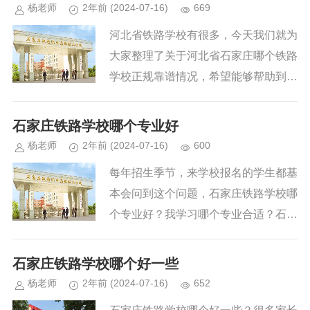
办进行报名，来校前需要提前预约。预
杨老师
2年前
(2024-07-16)
669
约方式：0311-85355004 登记学生姓
河北省铁路学校有很多，今天我们就为
名、到校时间。...
大家整理了关于河北省石家庄哪个铁路
学校正规靠谱情况，希望能够帮助到大
家。1、本科类靠谱的是大家都知道的
石家庄铁道大学，前身中国人民解放军
石家庄铁路学校哪个专业好
铁道兵工程学院，创建于1950年，是
杨老师
2年前
(2024-07-16)
600
全国重点大学。2、专科类靠谱的高校
每年招生季节，来学校报名的学生都基
有石家庄铁路职业技术学院始建于195
本会问到这个问题，石家庄铁路学校哪
0年9月，已有73年的办学历史，前身
个专业好？我学习哪个专业合适？石家
为中国人民解放军铁道兵工程学院财务
庄铁路学校是一所以铁路专业为主的综
材料系，原铁道部直属高校；河北轨道
合性学校，所以铁路专业在学校是热
石家庄铁路学校哪个好一些
运输职业技术学院，前身整合石家庄铁
门，当然，在热门的铁路专业中，每个
杨老师
2年前
(2024-07-16)
652
路运输学校和原石家庄铁路司机学校优
专业都有各自的优势，好比每个人也都
质资源成立原铁路局直属高校。...