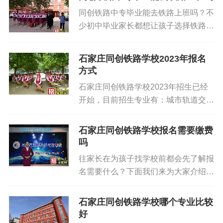
力要求是什么？石家庄同创铁路学校火
同创铁路中专毕业能去铁路上班吗？不
车司机专业近视眼能学吗？ 根据铁路
少初中毕业家长都想让孩子选择铁路学
机车车辆驾驶证体检近视眼是不限制考
校，但是都比较担心中专毕业能否到铁
取火车司机驾驶证的，对考取火车司机
路就业的问题。下面石家庄技工学校网
驾照视力的要求如下： 1、无重度近
石家庄同创铁路学校2023年报名
杨老师来的大家介绍一下。 中专毕业
视、远视、弱视等情况； 2、无色盲、
方式
后就业形式： 1、工作定位：基础型、
色弱、辩色不清等情况； 3、无夜盲、
石家庄同创铁路学校2023年招生已经
服务型岗位就业； 2、就业身份：工人
夜视障碍等问题。 学生视力满足以上
开始，目前招生专业有：城市轨道交通
身份、技工身份就业； 3、薪资待遇：
要求就可以参加我校火车司机专业面
供电专业 、电气化铁道供电专业 、铁
工资水平基本在4000-5500元之间，根
试，面试通过后即可报名录取。面试预
路运输管理专业、城市轨道交通运营管
据工种及环境地域的影响有所区别；
石家庄同创铁路学校报名需要缴费
约电话18803116861 或
理专业、铁道车辆运用与检修专业等，
吗
4、岗位需求：基础岗位需求量大，没
18332470647（同微信）。 ...
基本涵盖铁路行业就业各个方面，有计
必要招聘高学历从而增加使用成本。
往家长在为孩子找学校前都会先了解报
划学铁路专业的同学们可以进行登记报
通过以上四点大家不难看出，中专生毕
名需要什么？下面我们来为大家介绍一
名啦！ 石家庄同创铁路学校报名方式
业后能去铁路工作，但是因为学历等因
下石家庄同创铁路学校报名需要缴费
1、线上报名 各位家长及同学可直接微
素限制工资待遇不会特别高，铁路作为
吗？石家庄同创铁路运输学校报名需要
石家庄同创铁路学校哪个专业比较
信添加学校老师（微信号
国企单位相对来说工资水平还是比其他
什么资料？ 1、报名需携带毕业证、身
好
18803116861），登记学生信息，可
单位的基础岗位要高上不少的，另...