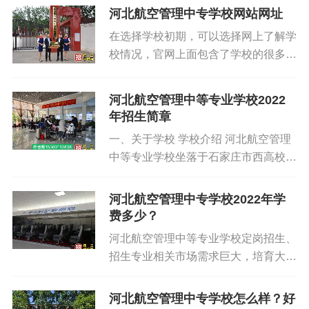
河北航空管理中专学校网站网址
在选择学校初期，可以选择网上了解学
校情况，官网上面包含了学校的很多的
相关内容，包括学校的各方面基本办学
信息，学校的报考条件等相关信息。官
河北航空管理中等专业学校2022
网的信息一般也比较准确，大家可以多
年招生简章
多通过学校的官网进行了解。 河北航
一、关于学校 学校介绍 河北航空管理
空管理中等专业学校网站网址：
中等专业学校坐落于石家庄市西高校园
https://www.sjzgjjx.com/xuexiao/1715.ht
区，是集职业教育和职业技能培训于一
河北航空管理中等专业学校地址：石家
体的河北省属中等专业学校。学校
庄鹿泉区石柏南大街168号。 河北航空
河北航空管理中专学校2022年学
以“立德树人”为根本任务，坚持“以人为
费多少？
管理中等专业学校自办学以来紧跟航
本，能力为重，全面发展”的育人理
空、铁路行业发展，以教育教学为主旋
河北航空管理中等专业学校定岗招生、
念，“夯基础，固地位，促升学，稳就
律，重视生源质量，多方面创建就业平
招生专业相关市场需求巨大，培育大批
业，抓质量，求发展”，升学、就业双
台，促进学生就业。学校实行全日制、
优秀人才，真正做到了入学就意味着就
促进，齐发展。 学校校园环境整洁优
寄宿制、准军事化管理，强化礼仪及英
业，使学生走上高品位的工作岗位，解
河北航空管理中专学校怎么样？好
美，教室宿舍装有空调，学生餐厅提供
语教育，对接第三...