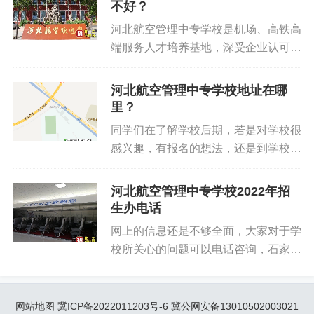
除了学生就业的后顾之忧，打造出华北
不好？
各地美味佳肴，计算机房、图书馆、仿
地区中等职业院校。有很多学生准备报
真实训设备航空模拟舱、多媒体教室、
河北航空管理中专学校是机场、高铁高
名这所学校，但是不了解学校学费以及
形体训练室等先进的教学设施一应俱
端服务人才培养基地，深受企业认可，
其他收费标准，石家庄技工学校网为您
全。 学校具有严...
同时还不断完善“学做一体、赛训同
介绍下河北航空管理中专学校2022年
步、研创结合”的教学体系，让学生能
河北航空管理中专学校地址在哪
学费多少？ 河北航空管理中等专业学
够学到真东西，将来才能有更长远的发
里？
校收费标准 学费 书费 保险 住宿费 杂
展。石家庄技工学校网小编为您介绍河
费 12800元/年 400...
同学们在了解学校后期，若是对学校很
北航空管理中专学校怎么样？河北航空
感兴趣，有报名的想法，还是到学校实
管理中专学校好不好？ 网河北航空管
际参观，真实的了解一下学校比较好，
理中等专业学校是一所经教育厅批准成
以便到学校实地考察，石家庄技工学校
河北航空管理中专学校2022年招
立，具有颁发国家承认学历文凭的全日
网小编为大家介绍河北航空管理中等专
生办电话
制综合专业院校，施行全日制、寄宿
业学校的地址情况。 河北航空管理中
式、准军事化管理，强化礼仪及英语教
网上的信息还是不够全面，大家对于学
专学校地址：石家庄鹿泉区石柏南大街
育，对接第三产业发展，校企合作，订
校所关心的问题可以电话咨询，石家庄
168号。 河北航空管理中专学校是一所
单式培养，提供高质量、高标准、高薪
技工学校网小编为大家介绍河北航空管
经教育厅批准成立，具有颁发国家承认
资就业岗位。学校不膨胀发展、定岗招
理中等专业学校的招生办电话情况。
学历文凭的全日制综合专业院校，施行
生、行业景气、市场需求巨大，培育绅
河北航空管理中专学校电话：
网站地图
冀ICP备2022011203号-6
冀公网安备13010502003021
全日制、寄宿式、准军事化管理，强化