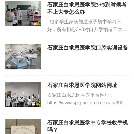
可享受免学费政策。根据国家和省的规
石家庄白求恩医学院3+3到时候考
定，石家庄白求恩医学院在校学生可享
不上大专怎么办
受三年的免学费资助，每年每人2000
很多学生家长知道孩子初中学习不
元。 属于国家规定的680个贫困县
好，所有担心3+3对口升学怕考不大
（我省22个县)的农村学生均可享受助
专，石家庄白求恩医学院3+3到时候考
学金资助;非涉农专业家庭经济困难学
不上大专怎么办？ 首先、说孩子
石家庄白求恩医学院口腔实训设备
生在扣除贫困县学生后，按在校生的
正因为初中学习不好走普通高中，高中
15 可申请享受助学金资助。根据国家
...
课程比较抽象化对于孩子更难介入，就
规定，享受助学金标准为两年，每人每
是走关系花钱给她安排了一个普通高
年2000元。 &nbs...
中，三年以后也未必坚持下来给你上个
普通专业。所有走中专升大专的途径要
石家庄白求恩医学院网站网址
正规流程容易。 其次、中专学的
石家庄白求恩医学院平台网址：
知识是医学基础，零基础教学，一节课
https://www.sjzgjjx.com/xuexiao/390.html
理论课—节课实操课，这样学生很快都
石家庄白求恩医学院招生办地址：石
能接受理解并完成实际操...
家庄高新区太行大街718号 学校历来
石家庄白求恩医学中专学校收手机
重视学生就业工作，坚持以就业和社会
吗？
需求为导向，不断深化教育教学改革，