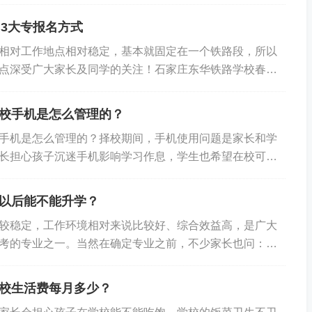
就业的无缝对接，为学生创造了一个良好的学习与就业平
上。 铁道运输管理-石家庄东华铁路学校 培养目标:具有较强
+3大专报名方式
能力。 就业方向：各城市客运站列车、CRH动车、高铁乘
相对工作地点相对稳定，基本就固定在一个铁路段，所以
业工种：高铁乘务员、列车员、铁路客运员等。 学制：3年
点深受广大家长及同学的关注！石家庄东华铁路学校春季
续在本校就读大专。 学费标准：中专阶段6300元/年，农村
生咨询电气化铁道供电3+3大专报名方式。 石家庄东华铁
础上减免2300元...
报名: 致电15350566656于老师，和于老师预约好到校
校手机是怎么管理的？
着学生的身份证或者户口本以及1000元预交学费来校现场
手机是怎么管理的？择校期间，手机使用问题是家长和学
生报名提供以下材料（15350566656微信发送），学校审
长担心孩子沉迷手机影响学习作息，学生也希望在校可以
知书。 1、新生信息：姓名、身份证号、邮寄地址、收件
家庄东华铁路学校制定完善手机管理规则，兼顾通讯需求
家长电...
、学校手机管理基本原则学校允许学生携带手机入校，严
以后能不能升学？
时使用的标准执行管理，合理划分使用时段，保障学习不
较稳定，工作环境相对来说比较好、综合效益高，是广大
常开展。二、分时段手机使用管理细则1、上课期间统一收
考的专业之一。当然在确定专业之前，不少家长也问：中
室后，手机交由班主任或班干部集中保管，杜绝消息提
不能升学？ 当然可以升学了。石家庄东华铁路学校为了满
堂，让学生专注投入课程学习。2、课余时间自由规范使
求，在本校就可以上升学班，中专第三年决定是升学还是
末等非教学时段，手机返还学生，可联系家...
校生活费每月多少？
专的课程，如果是就业就参加学校安排的实习。 铁路行业