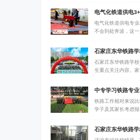
规流程了学生上学与
台，学生 稳定在 以
电气化铁道供电3
的组织、管理、服务
电气化铁道供电专业
务员、客运员。 就
不会到处奔波，这一
制中专，毕业后可继
招生开始后，一些学
及城镇户籍学生可在此基
路学校报名方式： 来校
石家庄东华铁路学
时间，了解位置，拿
石家庄东华铁路学校
报名 微信报名： 新
生重点关注内容。家
核通过后邮发录取通
正常和家人联络。石
人及电话、学生电话、
与校园学习秩序。一
中专学习铁路专业
格按照统一保管、限
铁路工作相对来说比
受干扰，日常沟通正
学子及其家长考虑报
纳管理。学生进入教
专学铁路专业以后能
示、来电声响打断课
足学生提升学历的需
用。课间、午休、周
石家庄东华铁路学
就业，升学就开始大