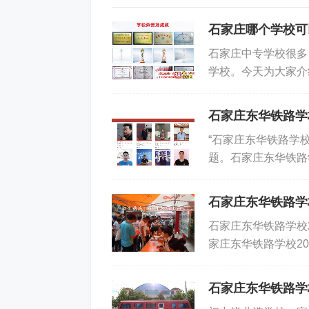
石家庄哪个学校可
石家庄中专学校很多
学校。今天为大家介
学校地处河北省省会
方米，建有高标准的
石家庄东华铁路学
育与技能培训相结合
“石家庄东华铁路学
学校航空服务专业工
题。石家庄东华铁路
课程：民航概论、民
源，建立了完善的就
及手语知识、乘务英
河北地区就业最稳定
与急救等。就业方向：
石家庄东华铁路学
现在三个方面：一是定
石家庄东华铁路学校
家铁路工程单位常年
家庄东华铁路学校2
每年举办多场铁路专
报的专业有哪些？热
offer；三是跟踪
热报名中......
中遇到的问题，甚至提
石家庄东华铁路学
的专业：铁道运输管