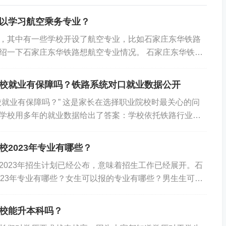
以学习航空乘务专业？
，其中有一些学校开设了航空专业，比如石家庄东华铁路
绍一下石家庄东华铁路想航空专业情况。 石家庄东华铁路
石家庄市新华区双同路，占地200多亩，建筑面积7万多平
教学设施和实训基地，服务设施一应俱全。学校江学历教
校就业有保障吗？铁路系统对口就业数据公开
，形成了一套完善的教育教学管理模式。 石家庄东华铁路
校就业有保障吗？” 这是家长在选择职业院校时最关心的问
作稳定收入好，深受大家追捧，招收应往届毕业生，主要
学校用多年的就业数据给出了答案：学校依托铁路行业资
航法、航空心理学、化妆与礼仪、形体与舞蹈、专业听说
业保障体系，毕业生对口就业率常年保持在 95% 以上，是
语综合、客舱服务、航线知识、客舱资源管理、航空保健
的中职院校之一。石家庄东华铁路学校的就业保障主要体
培养德、智、体...
校2023年专业有哪些？
向合作，与全国 18 个铁路局、30 多家地铁公司、上百
2023年招生计划已经公布，意味着招生工作已经展开。石
合作，每年为学生提供数千个对口岗位；二是专场招聘，
023年专业有哪些？女生可以报的专业有哪些？男生生可以
场招聘会，企业直接进校园招聘，学生足不出户就能拿到
招专业：高铁乘务员、火车司机、铁道供电、电子商务火
服务，对毕业学生提供 3 年就业跟踪服务，帮助学生解决工作
想来就读的同学，可以联系招生处于老师报名了。 一、女生可以报
供二次...
校能升本科吗？
理、城市轨道交通运营管理专业等铁路专业。综合类的专