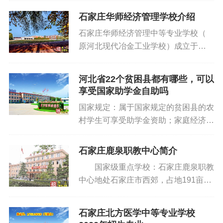
各类中专毕业生。 证件要求：报名
线： 1.石家庄站（西广场）：乘坐
时，请携带本人身份证、户口本、毕业
石家庄华师经济管理学校介绍
公交117路/13路/20路/1环1路/8路，市
证书等有效证件。 招生计划：800
石家庄华师经济管理中等专业学校（
交通运输局（二中）换乘站76 路，“冀
人 ...
原河北现代冶金工业学校）成立于
联医学中专”站下车； 2.石家庄站
2004年，是河北省发改委、省冶金行
（东广场）：乘坐地铁3号线，到市交
业协会和省冶金学会支持创建并经河北
通运输局，换乘站76 路，“冀联医学中
河北省22个贫困县都有哪些，可以
省教育厅、石家庄教育局批准面向全国
专”站下车； 3.石家庄北站：乘坐76
享受国家助学金自助吗
招生的一所全日制重点职业院校，学生
路（省医院西），“...
国家规定：属于国家规定的贫困县的农
毕业颁发全国统一认证的毕业证书。
村学生可享受助学金资助；家庭经济困
学校秉持市场化思维、国际化视野、特
难学生在扣除贫困县学生后，按在校生
色化发展的办学理念，恪守多元集纳、
的15 可申请享受助学金资助。根据国
自强创新的办学精神，弘扬务实、勤
石家庄鹿泉职教中心简介
家规定，享受助学金标准为两年，每人
勉、行胜于言的校风，经过十三年的发
国家级重点学校：石家庄鹿泉职教
每年2000元，享受补助2年。 家庭经
展，形成了以电子商务、旅游管理（高
中心地处石家庄市西郊，占地191亩。
济困难学生指的是：是低保户、单亲家
铁乘务方向）、平面设计、汽车制造与
西邻天下第一寨——抱犊寨。学校开设
庭、父母或者学生有残疾证等。家庭经
维修、护理（3+3大专直升）、机电技
电工电子与自动化、机加工（含数
济困难学生需要开三级贫困证明。 另
石家庄北方医学中等专业学校
术应用为代表的专业学科群，为社会培
控）、化工、汽车制造与维修、计算机