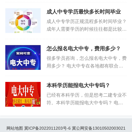
年制(成人)中专的资格。 一、招生对
成人中专学历最快多长时间毕业
象： 面向全国招收年满18周岁以上学
成人中专学历正规流程多长时间毕业？
员 二、招生专业： 三、报名时间：
成年人需要学历的时候往往都是比较着
每月滚动招生，随时报名。 四、学
急的，很多人都想找一个能够早点毕业
籍注册时间及拿证时间： 在提交资料
早点发证的报名，那么对成人中专来说
报名后，基本10天左右即可注册学
怎么报名电大中专，费用多少？
哪一种正规流程呢？ 在这里我们为大
籍。学制一年，基本在学籍注册后10-
很多学员咨询，怎么报名电大中专，费
家推荐电大中专！电大中专的优势主要
12个...
用多少？ 电大中专在各地都有联合办
有以下几点： 1、滚动报名，报名后半
学单位，有相应的学习中心，要报名，
月内即可入网可查学籍； 2、验证方式
先清楚自己要学什么专业，选定专业，
明确，直接在学校官方网站查询放心；
本科学历能报电大中专吗？
提交电子登记照、身份证正反面、学历
3、电大中专为国办学校，国家承认，
已经有本科学历，但是想考二建专业不
证明电子资料就可以注册学籍了。 每
证书含金量高； 4、学制短，毕业时间
符。本科学历能报电大中专吗？ 电大
月都有注册机会。电中一年制，12个
快，一般从注册日起12个月即可毕
中专报名条件：年满18周岁以上者就
月就可以毕业，学费1550，后期成本
业。 想要报电大中专的同学可以致电
可以，报名学生之前有中专、大专、本
增加，会微调。 电大中专报名条件是
祥询18803116861。...
科、研究生等文凭与报名电大中专不冲
怎样的？有哪些专业？毕业证如何验
网站地图
冀ICP备2022011203号-6
冀公网安备13010502003021