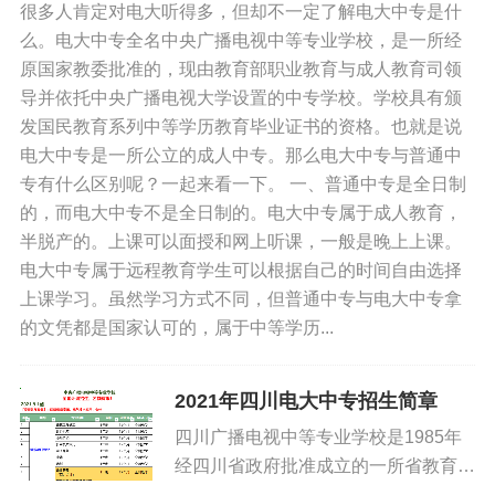
很多人肯定对电大听得多，但却不一定了解电大中专是什
考会计从业资格证 电大中专学历可以
么。电大中专全名中央广播电视中等专业学校，是一所经
用于二级建造师报名 电大中专学历可
原国家教委批准的，现由教育部职业教育与成人教育司领
以用于计算机资格证考试 电大中专学
导并依托中央广播电视大学设置的中专学校。学校具有颁
历可以用于报考药师从业资格证、药剂
发国民教育系列中等学历教育毕业证书的资格。也就是说
师资格证考试 电大中专学历可以用于
电大中专是一所公立的成人中专。那么电大中专与普通中
当兵政审 电大中专学历可以用于升大
专有什么区别呢？一起来看一下。 一、普通中专是全日制
专前置学历跳板等等等等 其实需要用
的，而电大中专不是全日制的。电大中专属于成人教育，
到电大中专毕业证的人很多，只是需要
半脱产的。上课可以面授和网上听课，一般是晚上上课。
用到中专毕业证的用途各不相同，但电
电大中专属于远程教育学生可以根据自己的时间自由选择
大中专确实就是你花最短的时间精力就
上课学习。虽然学习方式不同，但普通中专与电大中专拿
可以拿到的证书，然后...
的文凭都是国家认可的，属于中等学历...
2021年四川电大中专招生简章
四川广播电视中等专业学校是1985年
经四川省政府批准成立的一所省教育厅
直属的公办中等专业学校，具有招收一