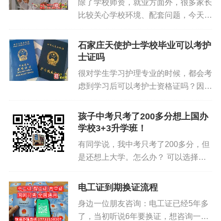
除了学校师资，就业方面外，很多家长
比较关心学校环境、配套问题，今天为
大家介绍一下石家庄冀联医学中等专业
学校有空调吗？ 石家庄冀联医学中等
石家庄天使护士学校毕业可以考护
专业学校了给各位学生提供良好的生活
士证吗
环境，每个教室都配备两个立式空调，
很对学生学习护理专业的时候，都会考
在为各位同学提供便利条件的同时，学
虑到学习后可以考护士资格证吗？因为
校也是为了让学生们更能安心的学习专
很多人也知道有的中专技校是不可以考
业知识，在炎炎夏日也可以安心学习
取护士资格证的，是需要医护类的专业
孩子中考只考了200多分想上国办
啦! 石家庄冀联医学中等专业学校是河
学校才可以，石家庄天使护士学校是专
学校3+3升学班！
北省教育厅批准的一所全日制普通中等
业的石家庄护理学校，在石家庄卫校上
专业学校，创办于1987年，学校所开
有同学说，我中考只考了200多分，但
学是可以参加护士证的考试。 河北省
设专业均和医护相关，开设护理、口腔
是还想上大学。怎么办？ 可以选择中
2019年护士执业资格考试公告中明确
修复工艺、中医康复保健、康复技术和
职类学校，参加3+3升学班。 石家庄高
指出：在‌‌高等学校、中等职业学校完成
中药五个专业，面向年满15周岁的应
级技工学校，是一所40多年的国办老
电工证到期换证流程
国务院教育主管部门和卫生计生主管部
往届初中毕业招生，无纹身、无不良嗜
牌学校了。学校不仅有3+3升学班，毕
门规定的普通全日制3年以上的护理、
身边一位朋友咨询：电工证已经5年多
好、无传染性疾病，热爱医护行业即
业后还 推荐就业工作。选择石家庄高
助产专业课程学习，包括在教学、综合
了，当初听说6年要换证，想咨询一
可。...