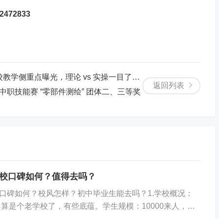
72833
学侧重点曝光，理论 vs 实操一目了然！
返回列表
市中职技能赛 “零部件测绘” 团体二、三等奖
校口碑如何？值得去吗？
口碑如何？校风怎样？初中毕业生能去吗？1.学校概况：
，算是个老学校了，有些底蕴。学生规模：10000来人，规
还是比较认可的。专业设置：以铁路专业为主，也开设了