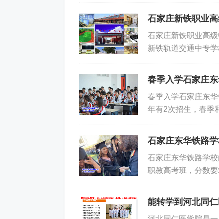
一些其他专业，比如
石家庄新铁职业高
铁路行业内算个中等
石家庄新铁职业高级
业：如果你想进铁路
新铁轨道交通中专学
项，毕竟是专门的铁
路、地铁类专业的全
算机、艺术设计等等
设备齐全、就业前景
能没有铁路专业那么强
春季入学石家庄东
认学历的职业高中毕
春季入学石家庄东
证书，我校毕业生终身
年有2次招生，春季
0767同微信，刘
已经在原学校完成学
参加高考、职教高考
关于转学方面的要求
的 是 以上，是河北省
石家庄东华铁路学
留级、休学、注销、
石家庄东华铁路学校
学、转专业或休学。
职教高考班，‌分数要
转学。转学由学生本
志愿，‌学校从高分
出转学申请，转入学
报考人数划定，‌没有
能转学到河北同仁医
制大专班要求200分
河北同仁医学院是一