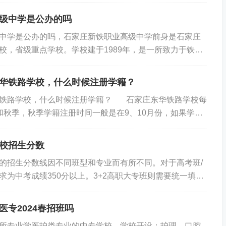
电子商务、艺术设计等等。整体评价：总体来说，学校在
级中学是公办的吗
偏上的学校，规模和口碑都不错。2.专业选择：铁路专
中学是公办的吗，石家庄新铁职业高级中学前身是石家庄
系统，这个专业是你的首选。学校的铁路专业应该是强
校，省级重点学校。学校建于1989年，是一所致力于铁
路学校嘛。其他专业： 如果你对其他专业感兴趣，比如计
日制民办学校。学校师资力量雄厚、教学经验丰富、设施
，也可以考虑，但是要做好心理准备，因为学校的优势可
广阔。学生学完规定课程，成绩合格后由学校颁发国家承
。3.入学要求：铁路专业：...
华铁路学校，什么时候注册学籍？
业证书。根据所学专业，考试合格颁发相关职业技能等级
华铁路学校，什么时候注册学籍？ 石家庄东华铁路学校每
享受学校，免费推荐就业服务，学校招办电话150 7615
和秋季，秋季学籍注册时间一般是在9、10月份，如果学生
老师。除了可以就业外，学校还有升学班安排，学校毕业后可
籍注册，现想转入我校，需要符合转学要求才可以转入。
、高职单招等考试，满足不同学生的升学就业需求。学校
，可参考以下几点：1、学生学籍变动包括转学、转专业、
同类学...
校招生分数
复学及退学。采用弹性学习形式的学生，原则上不予转
的招生分数线因不同班型和专业而有所不同。‌对于高考班/
2、学生因户籍迁移、家庭搬迁或个人意愿等原因可以申请
求为中考成绩350分以上。‌3+2高职大专班则需要统一填报
人和监护人提出申请，经转出学校同意，再向转入学校提
到低分录取。‌普通中专班的分数要求会根据当年招生计划及
校同意后办理转学手续。对跨省...
具体的分数线限制。‌在中考之前的自主招生阶段，‌3+2全日
专2024春招班吗
以上，‌普通高考班350分以上，‌3年制中专班不限分数。‌中
所专业学医护类专业的中专学校。学校开设：护理、口腔