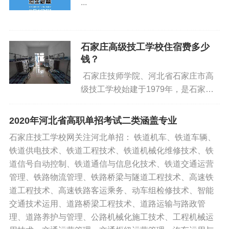
学生养成规律的作息、严谨的作风，为
...
工、 二级/ 技师、 一级/ 高级技师。这
后续学习和生活打下良好基础。校园安
个证书是在学校、部队、社区服务中
全管理：全方位守护成长学生入学后封
心、医院等地，从事辅助医疗护理工作
闭在校学习生活，校外人员不得随意进
石家庄高级技工学校住宿费多少
的护工、卫生员、养老护理员、母婴护
入，学生也不能擅自离校，最大程度
钱？
理员上岗必备证书，招办电话0311-
校园秩序。学校配备 20 余名执勤人
88998828 13028693144同微信报考流
石家庄技师学院、河北省石家庄市高
员，24 小时轮换在...
程了解考试信息：考生需要了解医疗护
级技工学校始建于1979年，是石家庄
理员证书的考试内容、考试形式、考试
市人力资源和社会推荐局直属国办学
时间、考试地点等基本信息。这些信息
校，2019年11月，经市委研究，学校
2020年河北省高职单招考试二类涵盖专业
可以联系我校老师获取。报名：在了解
由原校区搬迁至正定职教园区。经过多
石家庄技工学校网关注河北单招： 铁道机车、铁道车辆、
考试信息后，考生...
年努力，学校先后成为国家改革发展示
铁道供电技术、铁道工程技术、铁道机械化维修技术、铁
范学校、国家级机电技术专业实训基
道信号自动控制、铁道通信与信息化技术、铁道交通运营
地、国家级高技能人才培训基地，是一
管理、铁路物流管理、铁路桥梁与隧道工程技术、高速铁
所以培养中、高级技工和技师等高技能
道工程技术、高速铁路客运乘务、动车组检修技术、智能
人才为主，兼顾技能鉴定、就业创业培
交通技术运用、道路桥梁工程技术、道路运输与路政管
训、在职职工技能培训等为一体的国家
理、道路养护与管理、公路机械化施工技术、工程机械运
级重点技工院校。2010年以来，先后