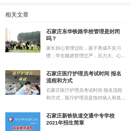
相关文章
石家庄东华铁路学校管理是封闭
吗？
家长担心管理过松，孩子养成不良习
惯；学生顾虑管理过严，压力大、心情
紧绷 —— 石家庄东华铁路学校的管理
到底怎么样？是军事化管理吗？跟着于
石家庄医疗护理员考试时间 报名
老师一起详细了解～石家庄东华铁路学
流程和方式
校实行半军事化 + 半封闭式管理模
石家庄医疗护理员考试时间 报名流程
式，既抓规范养成，又含人文关怀，做
和方式，医疗护理员是指对病人和其他
到严中有度。新生入学军训：筑牢习惯
需要照护的人群提供生活照护, 并在医
根基新生入学后统一开展军事训练。通
务人员的指导下进行部分辅助工作的人
石家庄新铁轨道交通中专学校
过军训磨炼学生意志，提升团队协作能
员。本职业共设五个等级, 分别为五级/
2021年招生简章
力，厚植爱国情怀，从入学之初就帮助
初级工、 四级/ 中级工、 三级/ 高级