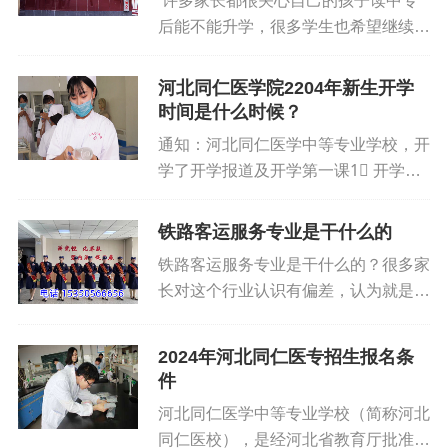
许多家长都很关心自己的孩子读中专
华铁路学校始终坚持以市场需求为导
后能不能升学，很多学生也希望继续深
向，以技能培养为核心的办学理念，不
造。河北同仁医学院是有开设升学班
断优化专业设置，提升教学质量，逐渐
的，升学班的学生在校学习3年，第三
成为了河北省民办教育的一颗璀璨明
河北同仁医学院2204年新生开学
年不在安排学生外出实习，继续留在学
时间是什么时候？
珠。石家庄东华铁路学校以铁路专业为
校安心复习即可。那么河北同仁医学中
主打，同时开设了多个适应市场需求的
通知：河北同仁医学中等专业学校，开
等专业学校升学班招生专业有哪
专业。一、专业灵活，门槛友好紧跟市
学了开学报道及开学第一课1⃣ 开学时
些？ 在本校学习护理、中医养生保
场设专业：铁路王牌专业 + 电商、计
间2024年7月16日，为期15天左右，
健、口腔修复工艺、药剂、中药、中医
算机等热门方向，好就业、选择多30
结束时间以通知为准）。请各位家长提
铁路客运服务专业是干什么的
康复技术等的学生，三年毕业后可以参
年铁路教育经验，河北民办职教标杆全
前安排好时间，准时送达孩子入校，让
加河北省高职单招考试考取邢台医学高
铁路客运服务专业是干什么的？很多家
国招生无户籍限制，中考成绩不亮眼也
孩子提前熟悉学校环境，提早进入新课
等专科学院、廊坊卫生职业学院、河北
长对这个行业认识有偏差，认为就是打
能读二、就业能打，保障...
程状态，老师更精准的了解孩子，帮助
化工医药职业技术学院、承德护理职业
扫卫生或者就是在列车上推销小食品
孩子做好新起跑线规划。2⃣ 主要课程
学院、沧州医学高等专科学校等大专学
的。今天石家庄东华铁路学校于老师带
内容：1.专业课解读，确保每一位学生
2024年河北同仁医专招生报名条
校，学习护理、临床医学、中医学、口
大家了解一下。铁路客运服务专业在学
找到适合自己的专业。2.能力培养。培
件
腔医学等专业；此外，学生还参加对口
校的专业是铁路运输管理，主要学习课
养表达能力、管理能力、独立能力。3.
河北同仁医学中等专业学校（简称河北
高考考试的同学还有机会去本科大学上
程如下：专业基础课程：铁路线路及站
爱国教育，参观革命圣地，对学生进行
同仁医校），是经河北省教育厅批准，
学呢！比如河...
场、铁路机车车辆、铁路信号与通信设