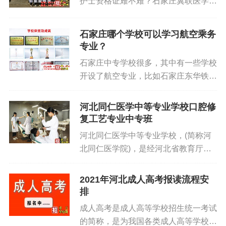
护士资格证难不难？石家庄冀联医学院
致电15303113838咨询了解。 补录名
于老师带您了解一下。 2013年，护士
额比较少，要上春季班得到同学一定要
资格考试成绩合格线为：专业实务76
抓紧时间到校报名入学。 石家庄铁路
石家庄哪个学校可以学习航空乘务
分，实践能力78分。一次考试通过两
职业技工学校有在校生万人以上，1.6
专业？
个科目为考试成绩合格。 2014年，护
万平方米校内实训场地和满足教学需要
石家庄中专学校很多，其中有一些学校
士资格考试合格分数线：专业实务77
的先进教学设备，建有9个设备先进的
开设了航空专业，比如石家庄东华铁路
分，实践能力79分。一次考试通过两
理实一体实训中心和11个高标准实训
学校。今天为大家介绍一下石家庄东华
个科目为考试成绩合格。 2015年，护
场。学校紧随时代发展步伐，适时进行
铁路想航空专业情况。 石家庄东华铁
士资格考试合格分数线：专业实务67
河北同仁医学中等专业学校口腔修
专业升级。学生就业、升学双畅通。在
路学校地处河北省省会石家庄市新华区
复工艺专业中专班
分，实践能力65分。一次考试通过两
专业建设上形成了铁路特色鲜明、路地
双同路，占地200多亩，建筑面积7万
个科目为考试成绩合格。 2016年，护
河北同仁医学中等专业学校，(简称河
两用专...
多平方米，建有高标准的教学设施和实
士资格考试合格分数线：专业实务300
北同仁医学院)，是经河北省教育厅批
训基地，服务设施一应俱全。学校江学
分，实践能力300分。一次考试通过两
准、教育部审批全国计划内招生的一所
历教育与技能培训相结合，形成了一套
个科目为考试成绩合格(标准分计算方
省属全日制医学院校。创建三十多年
2021年河北成人高考报读流程安
完善的教育教学管理模式。 石家庄东
式)。 2017年，护士资格考试合格分数
来，为社会培养出一大批合格的医务人
排
华铁路学校航空服务专业工作稳定收入
线：专业实...
才，受到社会的广泛欢迎。 招生条
好，深受大家追捧，招收应往届毕业
成人高考是成人高等学校招生统一考试
件：面向全国招收应往届初高中毕业
生，主要课程：民航概论、民航法、航
的简称，是为我国各类成人高等学校招