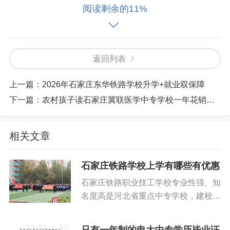
阅读剩余的11%
返回列表
上一篇：
2026年石家庄东华铁路学校升学+就业双保障
下一篇：
农村孩子读石家庄冀联医学中专学校一年花销多少钱？
相关文章
石家庄铁路学校上学有哪些有优惠
4、管理严格：全封闭精细化管理、手机统一管控、内务标
石家庄铁路职业技工学校专业性强、知
准化；
名度高是河北省重点中专学校，建校三
十二年来培养了大批优秀学子，以正规
5、双轨保障：升学有通道、就业有岗位，不忽悠、不套
流程九十的 以及 的 在学生和家长群体
路。