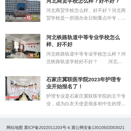
河北商贸学校怎么样？好不好？
标签:
石家庄铁路中专学校哪个好
河北商贸学校怎么样、好不好？河北商
贸学校是一所国办全日制重点中专，建
石家庄东华铁路学校好不好
设规模之大、办学历史之悠久、办学实
石家庄东华铁路学校怎么样
力之雄厚、教学成果之显著，深受社会
河北铁路轨道中等专业学校怎么
各界的肯定。石家庄技工学校网从以下
样、好不好
几个方面介绍一下。 一、学校荣誉 河
河北铁路轨道中等专业学校怎么样？河
北商贸学校先后被评为省部级重点中
北铁路轨道学校好不好？ 河北铁
专、省直机关文明单位、首批国家级重
路轨道中等专业学校是经河北省教育厅
点中专、河北省职业教育先进单位、河
批准的一所省级全日制院校，学校设有
北省教学质量优秀学校、河北省中考招
石家庄冀联医学院2023年护理专
铁道运输管理、城市轨道交通车辆运用
业开始报名了！
生工作先进单位、河北省非师范类毕业
与检修、铁道信号、城市轨道交通供
生就业工作先进单位、河北省名牌项目
护理专业是石家庄冀联医学院的主干专
电、内燃机车运用与检修、计算机应用
建设学校、河北省德育工作先进集体。
业，成为白衣天使是很多初中生的理
技术(电子商务方向)、机电技术应用、
建校66年来，向社会输送了6万余名大
想！石家庄冀联医学院2023年护理专
工程测量、护理(合作)九个专业。学校
中专毕业生，为我省的经济发展和社会
业开始报名了！预约电话：
坚持创新办学、军地联合、追求超越的
进步做出了积极贡献，是河北省职业教
18332472833 护理专业主要课程： 学
网站地图
冀ICP备2022011203号-6
冀公网安备13010502003021
办学理念，引进强大的中国铁军精神，