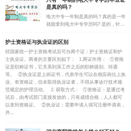
只有一年制的电大中专学历毕业证
留下了很好的口碑。下面我们就来为大
是真的吗？
家介绍一下石家庄铁路学校上学有哪些
常见问答
电大中专一年制是真的吗？真的是一年
有优惠？学生来石家庄铁路技校上学都
就能拿到电大中专学历吗? 是的，针对
可以享受哪些优惠。 一、对在校所有
Q1：怎么判断铁路学校是不是正规？
高中层次的在职者而言，电大中专的学
农村、城镇户口学生每年每生可减免学
制是一年制，一年制至改革起12个月
费2000元，城市户口家庭经济困难学
护士资格证与执业证的区别
A：核查办学资质、实训设备、学籍备案、公开收费、真实
就能拿证。电大中专是全年滚动报名，
生可申请减免学费2000元。 二、对国
经国家统一护士资格考试后可办两个证：护士资格证和护
升学就业数据。
随时都可以报名，报名后一般在第二个
家扶贫办指定的680个贫困县所属户籍
士执业证。两者的主要区别如下： 1.两证作用： ①资格
月15日前就能在中央广播电视大学中
学生享受国家助学补助金每生每年
证是职称证书，它关系到亲工作之后的职称级别、待遇
Q2：读铁路专业会不会毕业找不到工作？
等专业学校官网查询的到。 电大中专
2000元，非贫困地区家庭困难学生可
等。 ②执业证是上岗证书，代表学生可以在相应岗位上执
报名咨询扫码关注： 为什么要报电大
申请补助金每生每年2000元。 三、对
业。有资格证，但未取得执业证者，不得从事诊疗技术规
A：正规学校对口培养、定向输送，铁路、城轨属于刚需行
中专？ 学信网是国内学历真伪查询的
成绩优异的同学学校将颁发校内奖学金
范规定的护理活动。 2. 获取方式： ①资格证：是通过考
业，岗位缺口大。
唯一网站，但其目前只能查询大专或以
每年1000...
试后，由考试部门直接发放的，只有成绩合格，人人都可
上层次学历的真伪，是不能查询电大中
以拿到资格证。 ②执业证：需要申请人填写注册申请表，
石家庄东华铁路学校校址：石家庄鹿泉区双同路2号 咨询
专学历真伪的。不过电大中专学历可以
并...
在中央广播电视大学中等教育学校官网
招生办：于老师 15350566656（微信同号）
查询并验证，有需求的人还可以下载电
大中专学历在线证明。...