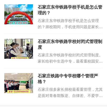
理用途，禁止用于娱乐消遣、影响他人
学生成长特点。二、每日手机管理详细
闭式校园管理，全方位保障学生在校安
石家庄东华铁路学校手机是怎么管
等不当行为。教学时段保管规定：上课
规则1、周一至周五工作日：统一上交
全与学习环境，杜绝松散管理问题。石
理的？
期间，学生需主动将手机放置于教室内
保管每日早读、上课、晚自习期间，所
家庄东华铁路学校实施半军事化管理模
专属的手机存放柜中，由学校统一保
石家庄东华铁路学校手机是怎么管理
有学生手...
式，统一作息、规范仪容仪表，禁止纹
管，严禁随身携带或在课堂内使用，确
的？择校期间，手机使用问题是家长和
身、染发等不良风气，培养学生自律意
保教学活动不受干扰，保障课堂专注
学生重点关注内容。家长担心孩子沉迷
识和良好生活习惯。校园 24 小时安保
度。作息时段管控要求：每日晚上熄灯
手机影响学习作息，学生也希望在校可
石家庄东华铁路学校封闭式管理制
巡逻，宿舍专人管理，出入登记严格，
后，学生不得使用手机，班主任及宿管
以正常和家人联络。石家庄东华铁路学
度
校外人员禁止随意入校，从源头规避安
老师将定期进行查宿，全力维护学生正
校制定完善手机管理规则，兼顾通讯需
全隐患。石家庄东华铁路学校日常教学
石家庄东华铁路学校封闭式管理制度。
常作息秩序与宿舍休息环境。...
求与校园学习秩序。一、学校手机管理
秩序稳定，班主任全天跟班管理，关注
家长给初中生选中专，最看重校园安
基本原则学校允许学生携带手机入校，
学生学习状态和心理健康，及时沟通疏
全、校风纪律、管理严格度。石家庄东
严格按照统一保管、限时使用的标准执
导。手机合理管控，合理规划学习与休
华铁路学校采用全封闭精细化校园管理
石家庄铁路中专学校哪个管理严
行管理，合理划分使用时段，保障学习
息时间，避免学生沉迷网络。食堂、宿
体系，全方位保障学生安全、学习、生
格？
不受干扰，日常沟通正常开展。二、分
舍统一标准化管理，生活环境干净整
活秩序。本文详细解读学校封闭式管理
时段手机使用管理细则1、上课期间统
石家庄很多家长择校最看重管理，尤其
洁，保障学生日常生活...
模式、安全体系与日常规范，打消家长
一收纳管理。学生进入教室后，手机交
是面对青春期叛逆、自律差、不爱学习
择校顾虑。校园考察预约招生办：于老
由班主任或班干部集中保管，杜绝消息
的孩子，家长更希望找一所管理正规、
师 15350566656（微信同号）。一、