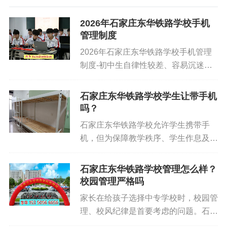
2026年石家庄东华铁路学校手机
管理制度
2026年石家庄东华铁路学校手机管理
制度-初中生自律性较差、容易沉迷手
机，是家长择校最担心的问题。石家庄
东华铁路学校实行规范化手机管理制
石家庄东华铁路学校学生让带手机
度，科学管控学生电子产品使用，杜绝
吗？
沉迷游戏、短视频，保障学习效率、睡
石家庄东华铁路学校允许学生携带手
眠质量与校园纪律。本文为2026年官
机，但为保障教学秩序、学生作息及校
方完整手机管理细则，真实透明、家长
园安全，需严格遵守学校制定的手机专
可放心参考。咨询校园管理、预约参观
项管理制度，核心原则为 “统一保管、
石家庄东华铁路学校管理怎么样？
招生办：于老师 15350566656（微信
限时使用、安全充电”。具体管理要求
校园管理严格吗
同号）。一、学校手机统一管理模式学
非教学时段使用权限：课间休息、午休
校实行“上课全收、周末规范发放”的人
家长在给孩子选择中专学校时，校园管
时间及周末假期，学生可领用手机，仅
性化管控模式，不粗暴禁止、不极端压
理、校风纪律是首要考虑的问题。石家
限用于与亲属联络、查询学习资料等合
制，以学习为主、劳逸结合，适配中职
庄东华铁路学校管理规范严谨，实行封