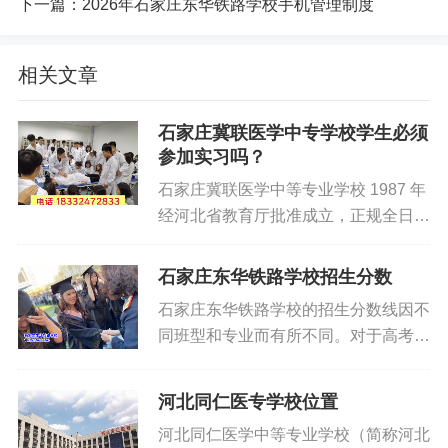
下一篇：
2026年石家庄东华铁路学校手机管理制度
相关文章
石家庄冀联医学中专学校学生必须
参加实习吗？
石家庄冀联医学中等专业学校 1987 年
经河北省教育厅批准成立，正规全日制
医学中专，2026 年仅秋季统招招生，
中考前预报名不限分数，中考后最低录
石家庄东华铁路学校招生分数
取分数线 300 分以上，提前报名可享
石家庄东华铁路学校的招生分数线因不
秋季助学优惠。学校官网：
同班型和专业而有所不同。‌对于高考
www.jilianyixueyuan.com，招生咨
班/职教高考班，‌分数要求为中考成绩
询：0311-87368833、18332472833
350分以上。‌3+2高职大专班则需要统
于老师，校址：河北省石家庄市新华区
河北同仁医专学校位置
一填报志愿，‌学校从高分到低分录取。‌
和平西路 697 号。一、常规就读学
河北同仁医学中等专业学校（简称河北
普通中专班的分数要求会根据当年招生