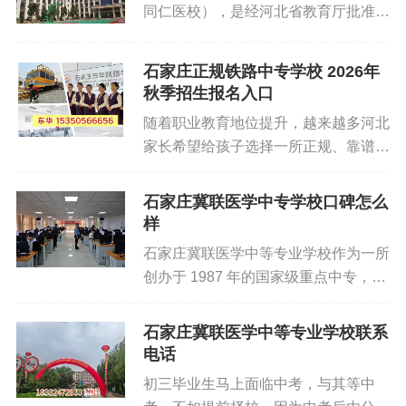
生：实习为毕业硬性要求按照河北省中
同仁医校），是经河北省教育厅批准，
计划及报考人数划定，‌没有具体的分数
职医学专业教学规范，普通就业导向的
教育部审批全国计划内招生的一所全日
线限制。‌在中考之前的自主招生阶段，‌
学生，八大专业均必须完成 8 个月对
制医学院校。创建二十多年来，学校认
3+2全日制大专班要求200分以上，‌普
石家庄正规铁路中专学校 2026年
口在岗实习，实习学分纳入毕业审核，
真贯彻党的教育方针，坚持正确的办学
通高考班350分以上，‌3年制中专班不
秋季招生报名入口
无完整实习证明无法申领中专毕业证，
方向，遵循教育规律，注重教学质量，
限分数。‌中考之后的报名则根据各个班
同时实习材料也是职业资格证报考...
随着职业教育地位提升，越来越多河北
主动适应社会需求，不断改革创新，走
型剩余招生计划，‌调整录取分数线，‌择
家长希望给孩子选择一所正规、靠谱、
出了一条依法办学，质量为本、特色鲜
优录取。‌石家庄东华铁路中等专业学校
能学到真技术的铁路中专。石家庄作为
明的发展之路，为社会培养出一大批合
是一所全日制学校，‌设有中专部、‌升学
华北铁路枢纽，铁路中专数量多、质量
格的医务人才，受到社会的广泛欢迎。
石家庄冀联医学中专学校口碑怎么
部，‌现有在校学生8000多人。‌自1995
参差不齐，选择时务必认准教育主管部
样
学校基础设施完善，师资力量雄厚，教
年创办以来，‌已发展成为以铁路专业为
门审批、办学时间长、口碑好的学校。
学设备齐全，管理队伍富有活力。在教
主的...
石家庄冀联医学中等专业学校作为一所
正规铁路中专具备三大特征：办学资质
育教学上，重视质量，重视实践环节，
创办于 1987 年的国家级重点中专，在
齐全、实训场地标准、就业合作单位稳
重视综合素质；在管理教育上，纪律严
办学数十年间积累了不错的口碑，尤其
定。2026 年石家庄铁路中专学校秋季
明，校园文化生活丰富，能满足不同学
在办学资质、教学实训、升学就业和校
石家庄冀联医学中等专业学校联系
招生已启动，报名可通过学校官网、官
生个性发展的需要，引导学生愉快的生
园管理等方面获得较多认可，以下是具
电话
方公众号或直接联系招生老师进行咨
活，健康成长，发展；在是习就业方
体体现：一、办学资质 ，获官方与行
询、预约面试、提交资料。提醒家长与
初三毕业生马上面临中考，与其等中
面，几十年的发展和建设，...
业认可学校是经河北省教育厅批准、教
考生：秋季招生名额有限，热门专业